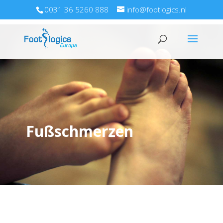
0031 36 5260 888
info@footlogics.nl
Fußschmerzen