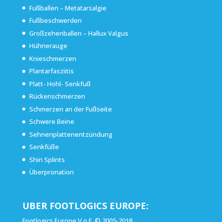
Fußballen – Metatarsalgie
Fußbeschwerden
Großzehenballen – Hallux Valgus
Hühnerauge
Knieschmerzen
Plantarfasziitis
Platt- Hohl- Senkfuß
Rückenschmerzen
Schmerzen an der Fußseite
Schwere Beine
Sehnenplattenentzündung
Senkfüße
Shin Splints
Überpronation
UBER FOOTLOGICS EUROPE:
Footlogics Europe V.o.F. © 2005-2018