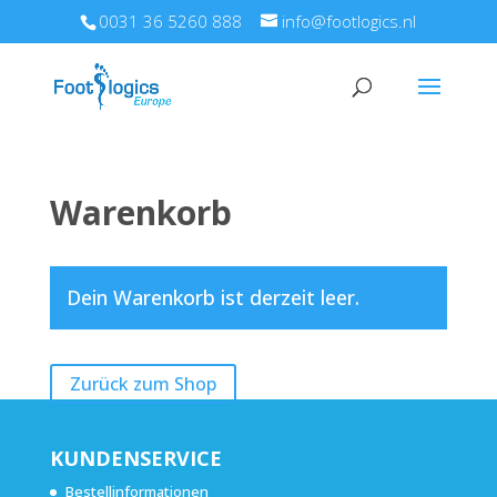
0031 36 5260 888
info@footlogics.nl
Warenkorb
Dein Warenkorb ist derzeit leer.
Zurück zum Shop
KUNDENSERVICE
Bestellinformationen