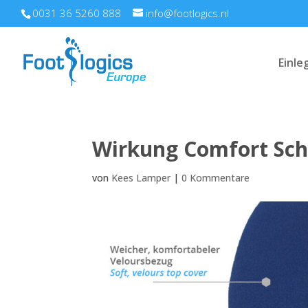
0031 36 5260 888
info@footlogics.nl
Einle
Wirkung Comfort Sch
von
Kees Lamper
|
0 Kommentare