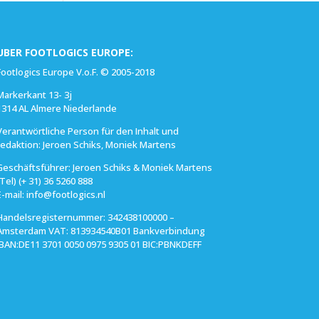
UBER FOOTLOGICS EUROPE:
Footlogics Europe V.o.F. © 2005-2018
Markerkant 13- 3j
1314 AL Almere Niederlande
Verantwörtliche Person für den Inhalt und
redaktion: Jeroen Schiks, Moniek Martens
Geschäftsführer: Jeroen Schiks & Moniek Martens
(Tel) (+ 31) 36 5260 888
E-mail: info@footlogics.nl
Handelsregisternummer: 342438100000 –
Amsterdam VAT: 813934540B01 Bankverbindung
IBAN:DE11 3701 0050 0975 9305 01 BIC:PBNKDEFF