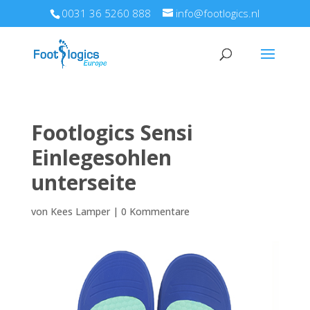
0031 36 5260 888
info@footlogics.nl
Footlogics Sensi
Einlegesohlen
unterseite
von
Kees Lamper
|
0 Kommentare