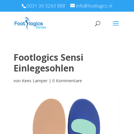
0031 36 5260 888
info@footlogics.nl
Footlogics Sensi
Einlegesohlen
von
Kees Lamper
|
0 Kommentare