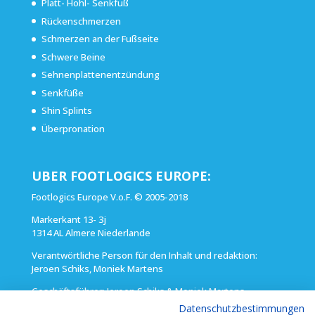
Platt- Hohl- Senkfuß
Rückenschmerzen
Schmerzen an der Fußseite
Schwere Beine
Sehnenplattenentzündung
Senkfüße
Shin Splints
Überpronation
UBER FOOTLOGICS EUROPE:
Footlogics Europe V.o.F. © 2005-2018
Markerkant 13- 3j
1314 AL Almere Niederlande
Verantwörtliche Person für den Inhalt und redaktion:
Jeroen Schiks, Moniek Martens
Geschäftsführer: Jeroen Schiks & Moniek Martens
(Tel) (+ 31) 36 5260 888
Datenschutzbestimmungen