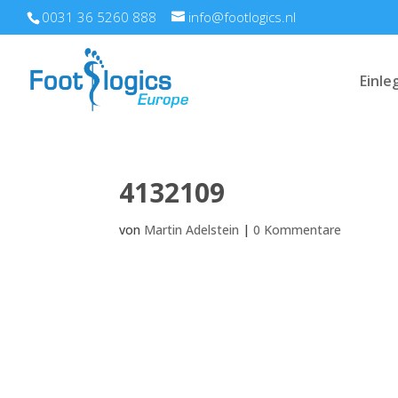
0031 36 5260 888
info@footlogics.nl
Einle
4132109
von
Martin Adelstein
|
0 Kommentare