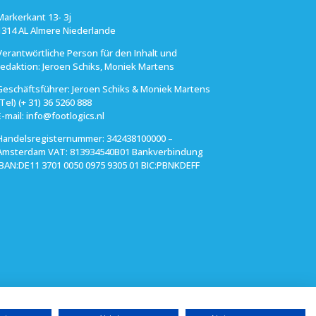
Markerkant 13- 3j
1314 AL Almere Niederlande
Verantwörtliche Person für den Inhalt und
redaktion: Jeroen Schiks, Moniek Martens
Geschäftsführer: Jeroen Schiks & Moniek Martens
(Tel) (+ 31) 36 5260 888
E-mail: info@footlogics.nl
Handelsregisternummer: 342438100000 –
Amsterdam VAT: 813934540B01 Bankverbindung
IBAN:DE11 3701 0050 0975 9305 01 BIC:PBNKDEFF