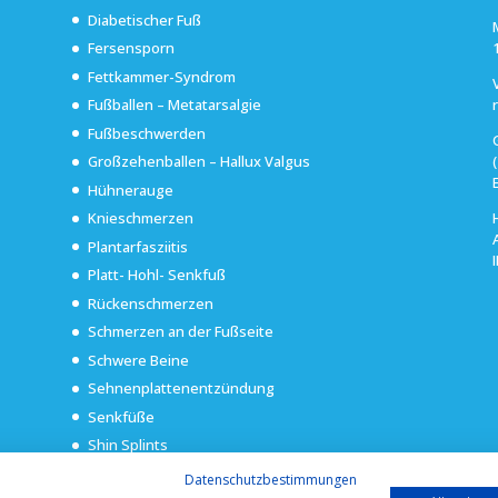
Diabetischer Fuß
Fersensporn
Fettkammer-Syndrom
Fußballen – Metatarsalgie
Fußbeschwerden
Großzehenballen – Hallux Valgus
Hühnerauge
Knieschmerzen
Plantarfasziitis
Platt- Hohl- Senkfuß
Rückenschmerzen
Schmerzen an der Fußseite
Schwere Beine
Sehnenplattenentzündung
Senkfüße
Shin Splints
Überpronation
Datenschutzbestimmungen