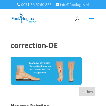
0031 36 5260 888
info@footlogics.nl
correction-DE
Neueste Beiträge