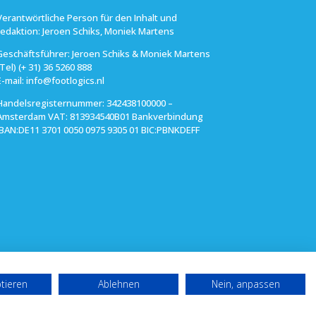
Verantwörtliche Person für den Inhalt und
redaktion: Jeroen Schiks, Moniek Martens
Geschäftsführer: Jeroen Schiks & Moniek Martens
(Tel) (+ 31) 36 5260 888
E-mail: info@footlogics.nl
Handelsregisternummer: 342438100000 –
Amsterdam VAT: 813934540B01 Bankverbindung
IBAN:DE11 3701 0050 0975 9305 01 BIC:PBNKDEFF
ptieren
Ablehnen
Nein, anpassen