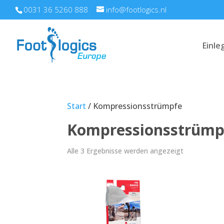
0031 36 5260 888
info@footlogics.nl
Einle
Start
/ Kompressionsstrümpfe
Kompressionsstrümp
Nach
Alle 3 Ergebnisse werden angezeigt
Beliebtheit
sortiert