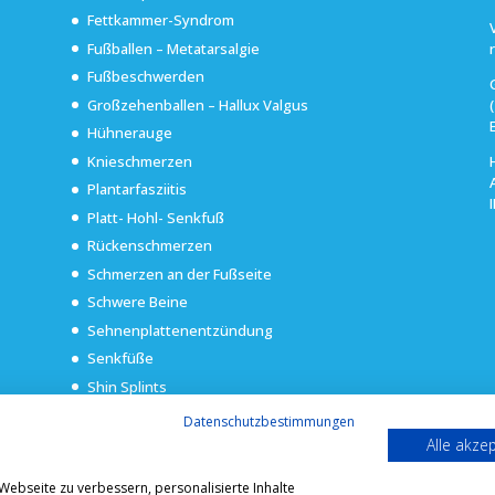
Fettkammer-Syndrom
Fußballen – Metatarsalgie
Fußbeschwerden
Großzehenballen – Hallux Valgus
Hühnerauge
Knieschmerzen
Plantarfasziitis
Platt- Hohl- Senkfuß
Rückenschmerzen
Schmerzen an der Fußseite
Schwere Beine
Sehnenplattenentzündung
Senkfüße
Shin Splints
Überpronation
Datenschutzbestimmungen
Alle akze
ebseite zu verbessern, personalisierte Inhalte