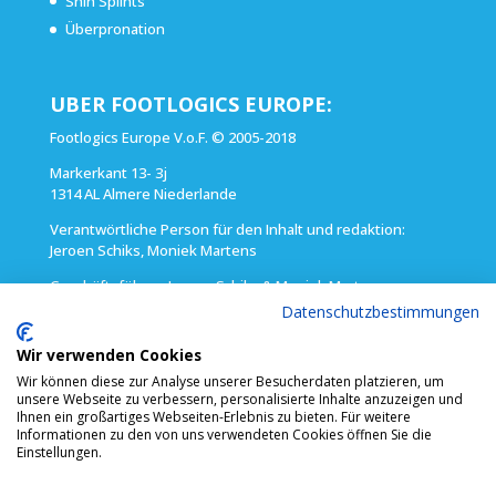
Shin Splints
Überpronation
UBER FOOTLOGICS EUROPE:
Footlogics Europe V.o.F. © 2005-2018
Markerkant 13- 3j
1314 AL Almere Niederlande
Verantwörtliche Person für den Inhalt und redaktion:
Jeroen Schiks, Moniek Martens
Geschäftsführer: Jeroen Schiks & Moniek Martens
(Tel) (+ 31) 36 5260 888
Datenschutzbestimmungen
E-mail: info@footlogics.nl
Wir verwenden Cookies
Handelsregisternummer: 342438100000 – Amsterdam VAT:
Wir können diese zur Analyse unserer Besucherdaten platzieren, um
813934540B01 Bankverbindung IBAN:DE11 3701 0050 0975
unsere Webseite zu verbessern, personalisierte Inhalte anzuzeigen und
9305 01 BIC:PBNKDEFF
Ihnen ein großartiges Webseiten-Erlebnis zu bieten. Für weitere
Informationen zu den von uns verwendeten Cookies öffnen Sie die
Einstellungen.