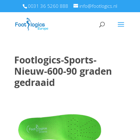
0031 36 5260 888
info@footlogics.nl
Footlogics-Sports-
Nieuw-600-90 graden
gedraaid