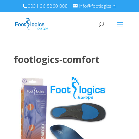
0031 36 5260 888
info@footlogics.nl
footlogics-comfort