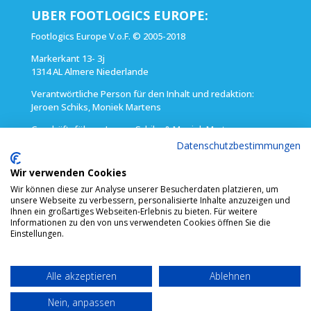
UBER FOOTLOGICS EUROPE:
Footlogics Europe V.o.F. © 2005-2018
Markerkant 13- 3j
1314 AL Almere Niederlande
Verantwörtliche Person für den Inhalt und redaktion:
Jeroen Schiks, Moniek Martens
Geschäftsführer: Jeroen Schiks & Moniek Martens
(Tel) (+ 31) 36 5260 888
Datenschutzbestimmungen
E-mail: info@footlogics.nl
Wir verwenden Cookies
Handelsregisternummer: 342438100000 – Amsterdam VAT:
Wir können diese zur Analyse unserer Besucherdaten platzieren, um
813934540B01 Bankverbindung IBAN:DE11 3701 0050 0975
unsere Webseite zu verbessern, personalisierte Inhalte anzuzeigen und
9305 01 BIC:PBNKDEFF
Ihnen ein großartiges Webseiten-Erlebnis zu bieten. Für weitere
Informationen zu den von uns verwendeten Cookies öffnen Sie die
Einstellungen.
Alle akzeptieren
Ablehnen
Copyright Footlogics Europe 2005 - 2023 | Laufen ohne
Nein, anpassen