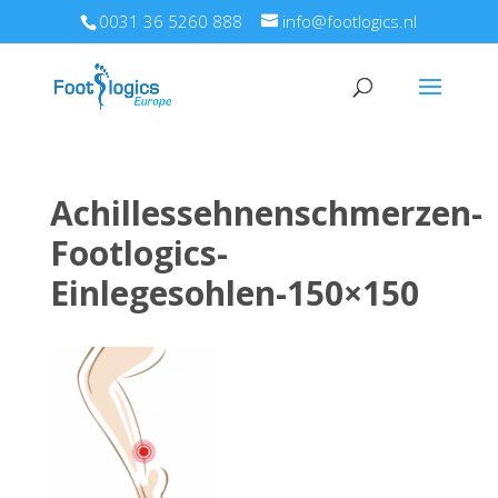
0031 36 5260 888
info@footlogics.nl
Achillessehnenschmerzen-
Footlogics-
Einlegesohlen-150×150